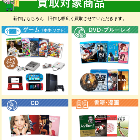
い。 無料集荷、無料ダンボールをご希望の
お客様もお申込みフォームにて承ります。
新作はもちろん、旧作も幅広く買取させていただきます。
お申込み前に
入金先確認のため、お手元に
銀行口座の情報と身分証明書
が分
かるものをご準備いただくと入力に便利です。
※身分証明書は、スマホなどで撮影したものをお申込み時にア
ップロードしていただきます。
マイナンバーカー
運転免許証
資格確認書
ド
福祉手帳（身体障
特別永住者証明書
住民基本台帳カー
がい者手帳）
ド（写真付き）