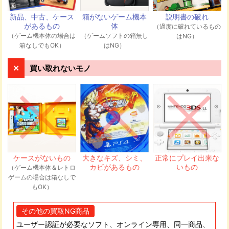
伺います。
新品、中古、ケース
箱がないゲーム機本
説明書の破れ
があるもの
体
（過度に破れているもの
（ゲーム機本体の場合は
（ゲームソフトの箱無し
はNG）
発送先住所
箱なしでもOK）
はNG）
〒544-0003 大阪府大阪市生野区小路東4-7-10 GEEKS株式
会社 メディア買取ネット宛
買い取れないモノ
商品が弊社に届き次第、順次査定を行いま
す。査定の専任スタッフが一点一点しっか
り査定させていただきます。
ケースがないもの
大きなキズ、シミ、
正常にプレイ出来な
カビがあるもの
いもの
（ゲーム機本体＆レトロ
ゲームの場合は箱なしで
もOK）
買取金額をメールもしくは電話にて連絡い
たします。買取金額にご納得いただけれ
その他の買取NG商品
ば、メールまたは電話でお知らせくださ
い。当日~48時間以内にお客様の振込口座
ユーザー認証が必要なソフト、オンライン専用、同一商品、