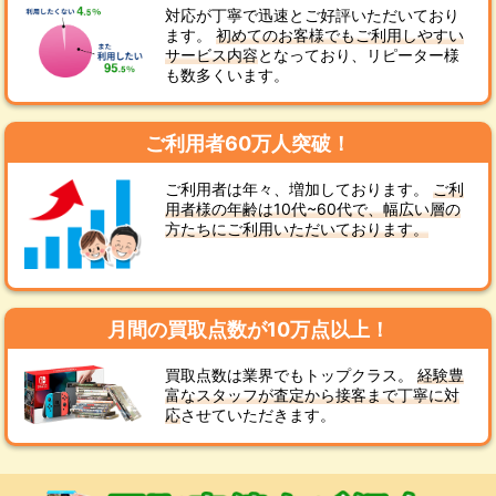
対応が丁寧で迅速とご好評いただいており
ます。
初めてのお客様でもご利用しやすい
サービス内容
となっており、リピーター様
も数多くいます。
ご利用者60万人突破！
ご利用者は年々、増加しております。
ご利
用者様の年齢は10代~60代で、幅広い層の
方たちにご利用いただいております。
月間の買取点数が10万点以上！
買取点数は業界でもトップクラス。
経験豊
富なスタッフが査定から接客まで丁寧に対
応
させていただきます。