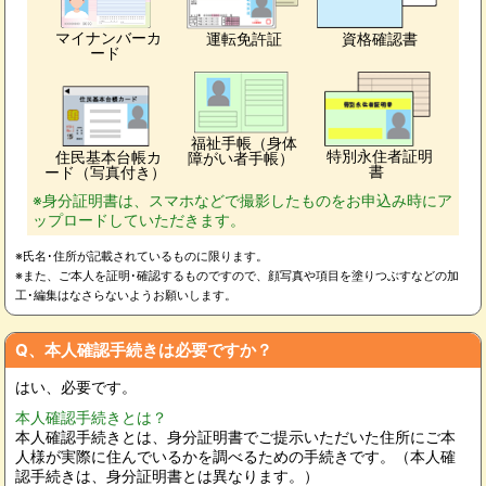
マイナンバーカ
運転免許証
資格確認書
ード
福祉手帳（身体
特別永住者証明
住民基本台帳カ
障がい者手帳）
書
ード（写真付き）
※身分証明書は、スマホなどで撮影したものをお申込み時にア
ップロードしていただきます。
※氏名･住所が記載されているものに限ります。
※また、ご本人を証明･確認するものですので、顔写真や項目を塗りつぶすなどの加
工･編集はなさらないようお願いします。
Q、本人確認手続きは必要ですか？
はい、必要です。
本人確認手続きとは？
本人確認手続きとは、身分証明書でご提示いただいた住所にご本
人様が実際に住んでいるかを調べるための手続きです。（本人確
認手続きは、身分証明書とは異なります。）