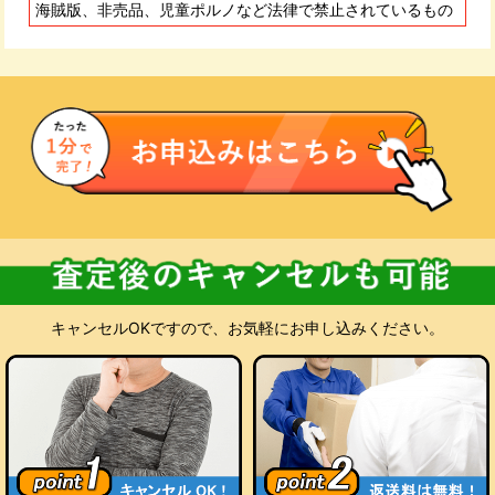
に入金いたします。
海賊版、非売品、児童ポルノなど法律で禁止されているもの
査定にご納得いただけない場合
お預かりした商品をお客様にご返却いたします。キャンセル料
も返送料も無料です。処分をご希望の場合も当店が無料でお受
けいたします。
キャンセルOKですので、お気軽にお申し込みください。