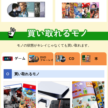
お客様のご都合が良いお日にちに無料でダ
ンボールをお届けします。ダンボールの枚
数が足りない場合は、メールや電話でご連
絡ください。
モノの状態がキレイじゃなくても買い取れます。
売りたい商品を梱包してください。発送時
の商品破損を防ぐためにダンボールに隙間
がある場合は新聞紙などで埋めましょう。
買い取れるモノ
ご指定の日時に佐川急便の担当者が、送り
状を持ってご自宅までお荷物を受け取りに