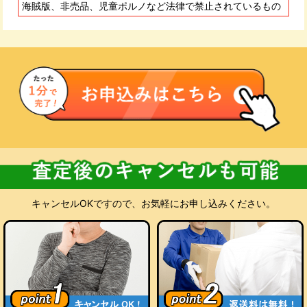
に入金いたします。
海賊版、非売品、児童ポルノなど法律で禁止されているもの
査定にご納得いただけない場合
お預かりした商品をお客様にご返却いたします。キャンセル料
も返送料も無料です。処分をご希望の場合も当店が無料でお受
けいたします。
キャンセルOKですので、お気軽にお申し込みください。