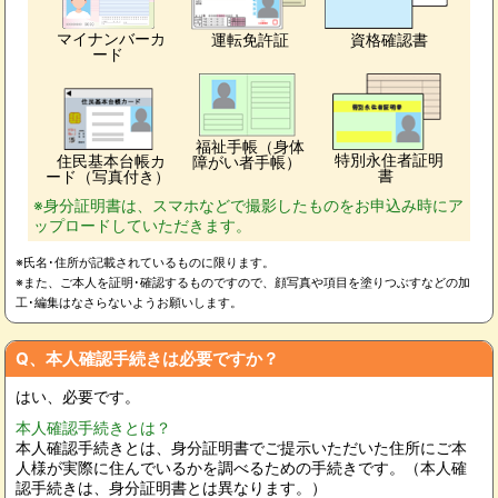
マイナンバーカ
運転免許証
資格確認書
ード
福祉手帳（身体
特別永住者証明
住民基本台帳カ
障がい者手帳）
書
ード（写真付き）
※身分証明書は、スマホなどで撮影したものをお申込み時にア
ップロードしていただきます。
※氏名･住所が記載されているものに限ります。
※また、ご本人を証明･確認するものですので、顔写真や項目を塗りつぶすなどの加
工･編集はなさらないようお願いします。
Q、本人確認手続きは必要ですか？
はい、必要です。
本人確認手続きとは？
本人確認手続きとは、身分証明書でご提示いただいた住所にご本
人様が実際に住んでいるかを調べるための手続きです。（本人確
認手続きは、身分証明書とは異なります。）