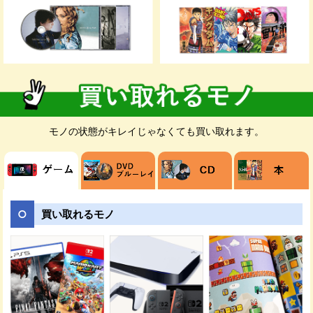
お客様のご都合が良いお日にちに無料でダ
ンボールをお届けします。ダンボールの枚
数が足りない場合は、メールや電話でご連
絡ください。
モノの状態がキレイじゃなくても買い取れます。
売りたい商品を梱包してください。発送時
の商品破損を防ぐためにダンボールに隙間
がある場合は新聞紙などで埋めましょう。
買い取れるモノ
ご指定の日時に佐川急便の担当者が、送り
状を持ってご自宅までお荷物を受け取りに