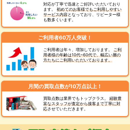
対応が丁寧で迅速とご好評いただいており
ます。
初めてのお客様でもご利用しやすい
サービス内容
となっており、リピーター様
も数多くいます。
ご利用者60万人突破！
ご利用者は年々、増加しております。
ご利
用者様の年齢は10代~60代で、幅広い層の
方たちにご利用いただいております。
月間の買取点数が10万点以上！
買取点数は業界でもトップクラス。
経験豊
富なスタッフが査定から接客まで丁寧に対
応
させていただきます。