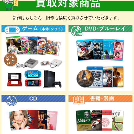
い。 無料集荷、無料ダンボールをご希望の
お客様もお申込みフォームにて承ります。
新作はもちろん、旧作も幅広く買取させていただきます。
お申込み前に
入金先確認のため、お手元に
銀行口座の情報と身分証明書
が分
かるものをご準備いただくと入力に便利です。
※身分証明書は、スマホなどで撮影したものをお申込み時にア
ップロードしていただきます。
マイナンバーカー
運転免許証
資格確認書
ド
福祉手帳（身体障
特別永住者証明書
住民基本台帳カー
がい者手帳）
ド（写真付き）