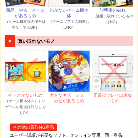
伺います。
新品、中古、ケース
箱がないゲーム機本
説明書の破れ
があるもの
体
（過度に破れているもの
（ゲーム機本体の場合は
（ゲームソフトの箱無し
はNG）
発送先住所
箱なしでもOK）
はNG）
〒544-0003 大阪府大阪市生野区小路東4-7-10 GEEKS株式
会社 メディア買取ネット宛
買い取れないモノ
商品が弊社に届き次第、順次査定を行いま
す。査定の専任スタッフが一点一点しっか
り査定させていただきます。
ケースがないもの
大きなキズ、シミ、
正常にプレイ出来な
カビがあるもの
いもの
（ゲーム機本体＆レトロ
ゲームの場合は箱なしで
もOK）
買取金額をメールもしくは電話にて連絡い
たします。買取金額にご納得いただけれ
その他の買取NG商品
ば、メールまたは電話でお知らせくださ
い。当日~48時間以内にお客様の振込口座
ユーザー認証が必要なソフト、オンライン専用、同一商品、