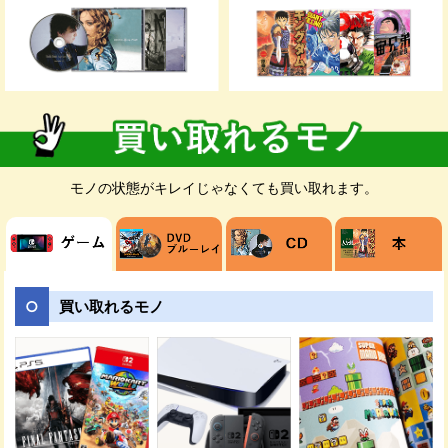
お客様のご都合が良いお日にちに無料でダ
ンボールをお届けします。ダンボールの枚
数が足りない場合は、メールや電話でご連
絡ください。
モノの状態がキレイじゃなくても買い取れます。
売りたい商品を梱包してください。発送時
の商品破損を防ぐためにダンボールに隙間
がある場合は新聞紙などで埋めましょう。
買い取れるモノ
ご指定の日時に佐川急便の担当者が、送り
状を持ってご自宅までお荷物を受け取りに