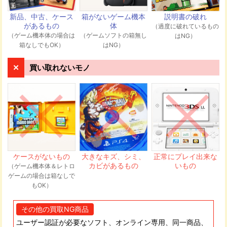
伺います。
新品、中古、ケース
箱がないゲーム機本
説明書の破れ
があるもの
体
（過度に破れているもの
（ゲーム機本体の場合は
（ゲームソフトの箱無し
はNG）
発送先住所
箱なしでもOK）
はNG）
〒544-0003 大阪府大阪市生野区小路東4-7-10 GEEKS株式
会社 メディア買取ネット宛
買い取れないモノ
商品が弊社に届き次第、順次査定を行いま
す。査定の専任スタッフが一点一点しっか
り査定させていただきます。
ケースがないもの
大きなキズ、シミ、
正常にプレイ出来な
カビがあるもの
いもの
（ゲーム機本体＆レトロ
ゲームの場合は箱なしで
もOK）
買取金額をメールもしくは電話にて連絡い
たします。買取金額にご納得いただけれ
その他の買取NG商品
ば、メールまたは電話でお知らせくださ
い。当日~48時間以内にお客様の振込口座
ユーザー認証が必要なソフト、オンライン専用、同一商品、