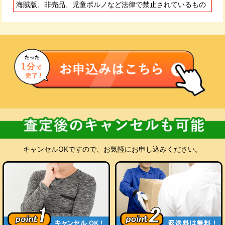
に入金いたします。
海賊版、非売品、児童ポルノなど法律で禁止されているもの
査定にご納得いただけない場合
お預かりした商品をお客様にご返却いたします。キャンセル料
も返送料も無料です。処分をご希望の場合も当店が無料でお受
けいたします。
キャンセルOKですので、お気軽にお申し込みください。