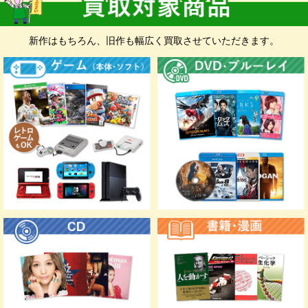
い。 無料集荷、無料ダンボールをご希望の
お客様もお申込みフォームにて承ります。
新作はもちろん、旧作も幅広く買取させていただきます。
お申込み前に
入金先確認のため、お手元に
銀行口座の情報と身分証明書
が分
かるものをご準備いただくと入力に便利です。
※身分証明書は、スマホなどで撮影したものをお申込み時にア
ップロードしていただきます。
マイナンバーカー
運転免許証
資格確認書
ド
福祉手帳（身体障
特別永住者証明書
住民基本台帳カー
がい者手帳）
ド（写真付き）