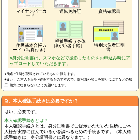
マイナンバーカ
運転免許証
資格確認書
ード
福祉手帳（身体
特別永住者証明
住民基本台帳カ
障がい者手帳）
書
ード（写真付き）
※身分証明書は、スマホなどで撮影したものをお申込み時にア
ップロードしていただきます。
※氏名･住所が記載されているものに限ります。
※また、ご本人を証明･確認するものですので、顔写真や項目を塗りつぶすなどの加
工･編集はなさらないようお願いします。
Q、本人確認手続きは必要ですか？
はい、必要です。
本人確認手続きとは？
本人確認手続きとは、身分証明書でご提示いただいた住所にご本
人様が実際に住んでいるかを調べるための手続きです。（本人確
認手続きは、身分証明書とは異なります。）