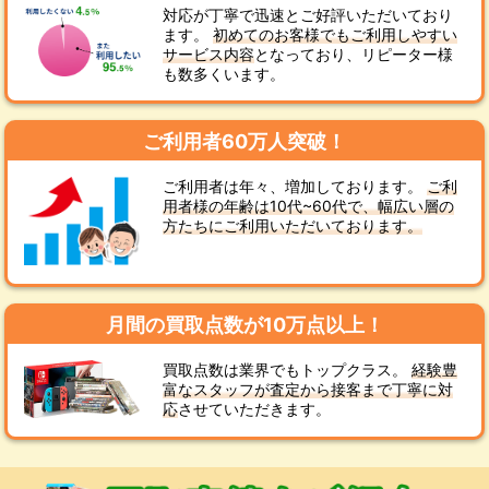
対応が丁寧で迅速とご好評いただいており
ます。
初めてのお客様でもご利用しやすい
サービス内容
となっており、リピーター様
も数多くいます。
ご利用者60万人突破！
ご利用者は年々、増加しております。
ご利
用者様の年齢は10代~60代で、幅広い層の
方たちにご利用いただいております。
月間の買取点数が10万点以上！
買取点数は業界でもトップクラス。
経験豊
富なスタッフが査定から接客まで丁寧に対
応
させていただきます。