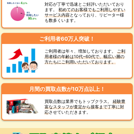
対応が丁寧で迅速とご好評いただいており
ます。
初めてのお客様でもご利用しやすい
サービス内容
となっており、リピーター様
も数多くいます。
ご利用者60万人突破！
ご利用者は年々、増加しております。
ご利
用者様の年齢は10代~60代で、幅広い層の
方たちにご利用いただいております。
月間の買取点数が10万点以上！
買取点数は業界でもトップクラス。
経験豊
富なスタッフが査定から接客まで丁寧に対
応
させていただきます。