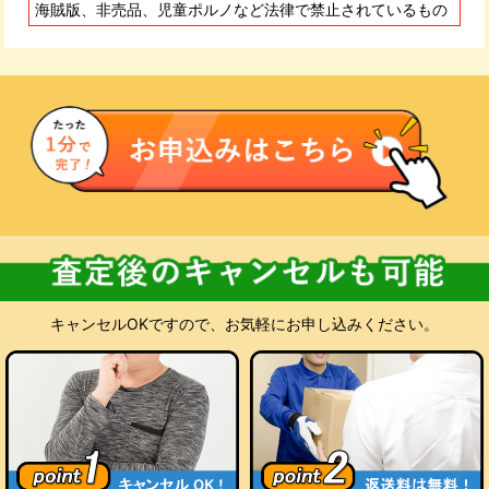
に入金いたします。
海賊版、非売品、児童ポルノなど法律で禁止されているもの
査定にご納得いただけない場合
お預かりした商品をお客様にご返却いたします。キャンセル料
も返送料も無料です。処分をご希望の場合も当店が無料でお受
けいたします。
キャンセルOKですので、お気軽にお申し込みください。