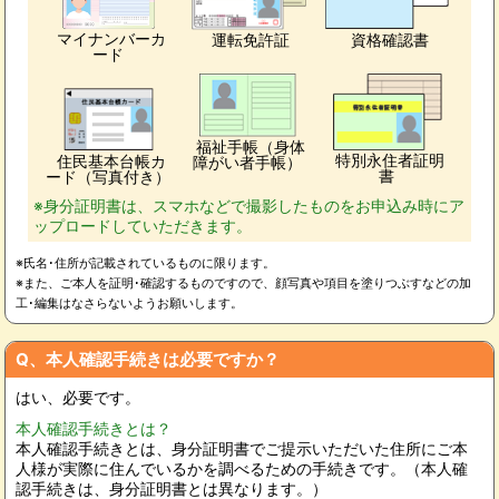
マイナンバーカ
運転免許証
資格確認書
ード
福祉手帳（身体
特別永住者証明
住民基本台帳カ
障がい者手帳）
書
ード（写真付き）
※身分証明書は、スマホなどで撮影したものをお申込み時にア
ップロードしていただきます。
※氏名･住所が記載されているものに限ります。
※また、ご本人を証明･確認するものですので、顔写真や項目を塗りつぶすなどの加
工･編集はなさらないようお願いします。
Q、本人確認手続きは必要ですか？
はい、必要です。
本人確認手続きとは？
本人確認手続きとは、身分証明書でご提示いただいた住所にご本
人様が実際に住んでいるかを調べるための手続きです。（本人確
認手続きは、身分証明書とは異なります。）