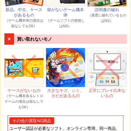
伺います。
新品、中古、ケース
箱がないゲーム機本
説明書の破れ
があるもの
体
（過度に破れているもの
（ゲーム機本体の場合は
（ゲームソフトの箱無し
はNG）
発送先住所
箱なしでもOK）
はNG）
〒544-0003 大阪府大阪市生野区小路東4-7-10 GEEKS株式
会社 メディア買取ネット宛
買い取れないモノ
商品が弊社に届き次第、順次査定を行いま
す。査定の専任スタッフが一点一点しっか
り査定させていただきます。
ケースがないもの
大きなキズ、シミ、
正常にプレイ出来な
カビがあるもの
いもの
（ゲーム機本体＆レトロ
ゲームの場合は箱なしで
もOK）
買取金額をメールもしくは電話にて連絡い
たします。買取金額にご納得いただけれ
その他の買取NG商品
ば、メールまたは電話でお知らせくださ
い。当日~48時間以内にお客様の振込口座
ユーザー認証が必要なソフト、オンライン専用、同一商品、