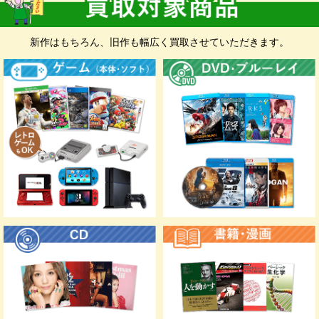
い。 無料集荷、無料ダンボールをご希望の
お客様もお申込みフォームにて承ります。
新作はもちろん、旧作も幅広く買取させていただきます。
お申込み前に
入金先確認のため、お手元に
銀行口座の情報と身分証明書
が分
かるものをご準備いただくと入力に便利です。
※身分証明書は、スマホなどで撮影したものをお申込み時にア
ップロードしていただきます。
マイナンバーカー
運転免許証
資格確認書
ド
福祉手帳（身体障
特別永住者証明書
住民基本台帳カー
がい者手帳）
ド（写真付き）