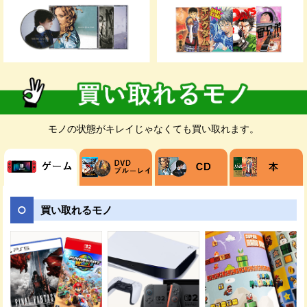
お客様のご都合が良いお日にちに無料でダ
ンボールをお届けします。ダンボールの枚
数が足りない場合は、メールや電話でご連
絡ください。
モノの状態がキレイじゃなくても買い取れます。
売りたい商品を梱包してください。発送時
の商品破損を防ぐためにダンボールに隙間
がある場合は新聞紙などで埋めましょう。
買い取れるモノ
ご指定の日時に佐川急便の担当者が、送り
状を持ってご自宅までお荷物を受け取りに