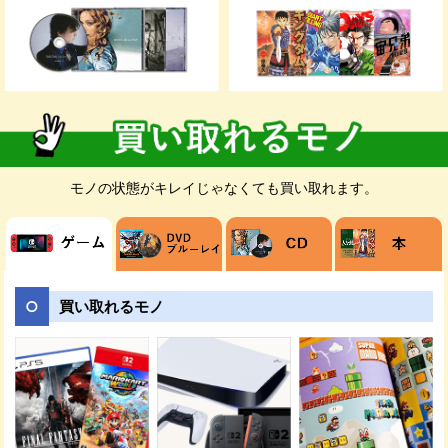
お客様のご都合が良いお日にちに無料でダ
ンボールをお届けします。ダンボールの枚
数が足りない場合は、メールや電話でご連
絡ください。
モノの状態がキレイじゃなくても買い取れます。
売りたい商品を梱包してください。発送時
の商品破損を防ぐためにダンボールに隙間
がある場合は新聞紙などで埋めましょう。
買い取れるモノ
ご指定の日時に佐川急便の担当者が、送り
状を持ってご自宅までお荷物を受け取りに