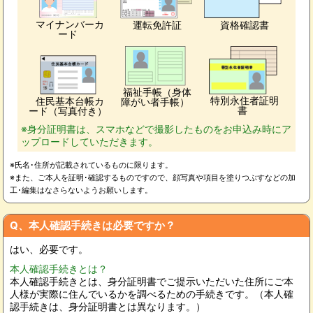
マイナンバーカ
運転免許証
資格確認書
ード
福祉手帳（身体
特別永住者証明
住民基本台帳カ
障がい者手帳）
書
ード（写真付き）
※身分証明書は、スマホなどで撮影したものをお申込み時にア
ップロードしていただきます。
※氏名･住所が記載されているものに限ります。
※また、ご本人を証明･確認するものですので、顔写真や項目を塗りつぶすなどの加
工･編集はなさらないようお願いします。
Q、本人確認手続きは必要ですか？
はい、必要です。
本人確認手続きとは？
本人確認手続きとは、身分証明書でご提示いただいた住所にご本
人様が実際に住んでいるかを調べるための手続きです。（本人確
認手続きは、身分証明書とは異なります。）