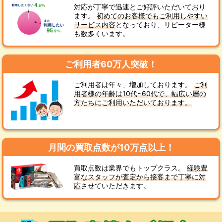
対応が丁寧で迅速とご好評いただいており
ます。
初めてのお客様でもご利用しやすい
サービス内容
となっており、リピーター様
も数多くいます。
ご利用者60万人突破！
ご利用者は年々、増加しております。
ご利
用者様の年齢は10代~60代で、幅広い層の
方たちにご利用いただいております。
月間の買取点数が10万点以上！
買取点数は業界でもトップクラス。
経験豊
富なスタッフが査定から接客まで丁寧に対
応
させていただきます。