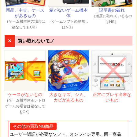
伺います。
新品、中古、ケース
箱がないゲーム機本
説明書の破れ
があるもの
体
（過度に破れているもの
発送先住所
（ゲーム機本体の場合は
（ゲームソフトの箱無し
はNG）
〒544-0003 大阪府大阪市生野区小路東4-7-10 GEEKS株式
箱なしでもOK）
はNG）
会社 メディア買取ネット宛
買い取れないモノ
商品が弊社に届き次第、順次査定を行いま
す。査定の専任スタッフが一点一点しっか
り査定させていただきます。
ケースがないもの
大きなキズ、シミ、
正常にプレイ出来な
カビがあるもの
いもの
（ゲーム機本体＆レトロ
ゲームの場合は箱なしで
買取金額をメールもしくは電話にて連絡い
もOK）
たします。買取金額にご納得いただけれ
ば、メールまたは電話でお知らせくださ
い。当日~48時間以内にお客様の振込口座
その他の買取NG商品
に入金いたします。
ユーザー認証が必要なソフト、オンライン専用、同一商品、