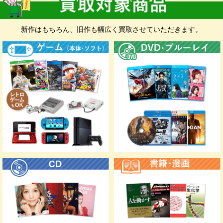
い。 無料集荷、無料ダンボールをご希望の
お客様もお申込みフォームにて承ります。
新作はもちろん、旧作も幅広く買取させていただきます。
お申込み前に
入金先確認のため、お手元に
銀行口座の情報と身分証明書
が分
かるものをご準備いただくと入力に便利です。
※身分証明書は、スマホなどで撮影したものをお申込み時にア
ップロードしていただきます。
マイナンバーカー
運転免許証
資格確認書
ド
福祉手帳（身体障
特別永住者証明書
住民基本台帳カー
がい者手帳）
ド（写真付き）