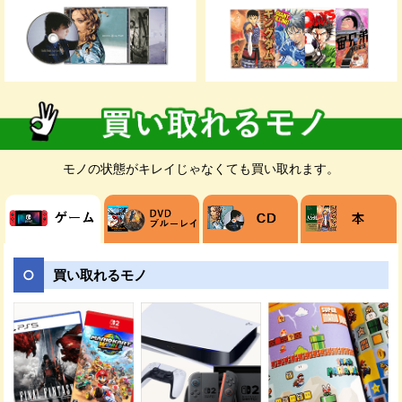
お客様のご都合が良いお日にちに無料でダ
ンボールをお届けします。ダンボールの枚
数が足りない場合は、メールや電話でご連
絡ください。
モノの状態がキレイじゃなくても買い取れます。
売りたい商品を梱包してください。発送時
の商品破損を防ぐためにダンボールに隙間
がある場合は新聞紙などで埋めましょう。
買い取れるモノ
ご指定の日時に佐川急便の担当者が、送り
状を持ってご自宅までお荷物を受け取りに