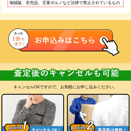
に入金いたします。
海賊版、非売品、児童ポルノなど法律で禁止されているもの
査定にご納得いただけない場合
お預かりした商品をお客様にご返却いたします。キャンセル料
も返送料も無料です。処分をご希望の場合も当店が無料でお受
けいたします。
キャンセルOKですので、お気軽にお申し込みください。