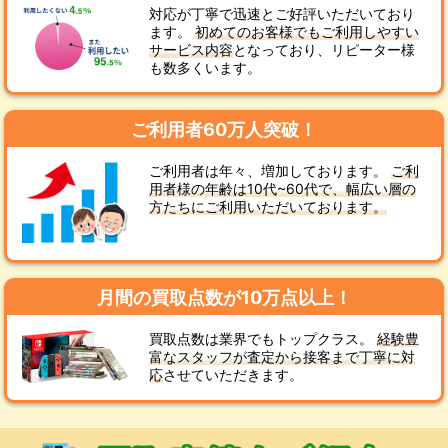
対応が丁寧で迅速とご好評いただいており
ます。
初めてのお客様でもご利用しやすい
サービス内容
となっており、リピーター様
も数多くいます。
ご利用者60万人突破！
ご利用者は年々、増加しております。
ご利
用者様の年齢は10代~60代で、幅広い層の
方たちにご利用いただいております。
月間の買取点数が10万点以上！
買取点数は業界でもトップクラス。
経験豊
富なスタッフが査定から接客まで丁寧に対
応
させていただきます。