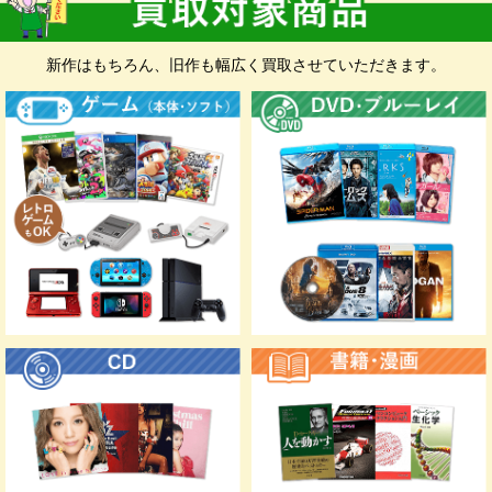
い。 無料集荷、無料ダンボールをご希望の
お客様もお申込みフォームにて承ります。
新作はもちろん、旧作も幅広く買取させていただきます。
お申込み前に
入金先確認のため、お手元に
銀行口座の情報と身分証明書
が分
かるものをご準備いただくと入力に便利です。
※身分証明書は、スマホなどで撮影したものをお申込み時にア
ップロードしていただきます。
マイナンバーカー
運転免許証
資格確認書
ド
福祉手帳（身体障
特別永住者証明書
住民基本台帳カー
がい者手帳）
ド（写真付き）