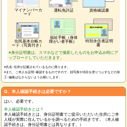
マイナンバーカ
運転免許証
資格確認書
ード
福祉手帳（身体
特別永住者証明
住民基本台帳カ
障がい者手帳）
書
ード（写真付き）
※身分証明書は、スマホなどで撮影したものをお申込み時にア
ップロードしていただきます。
※氏名･住所が記載されているものに限ります。
※また、ご本人を証明･確認するものですので、顔写真や項目を塗りつぶすなどの加
工･編集はなさらないようお願いします。
Q、本人確認手続きは必要ですか？
はい、必要です。
本人確認手続きとは？
本人確認手続きとは、身分証明書でご提示いただいた住所にご本
人様が実際に住んでいるかを調べるための手続きです。（本人確
認手続きは、身分証明書とは異なります。）