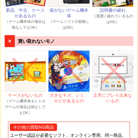
伺います。
新品、中古、ケース
箱がないゲーム機本
説明書の破れ
があるもの
体
（過度に破れているもの
（ゲーム機本体の場合は
（ゲームソフトの箱無し
はNG）
発送先住所
箱なしでもOK）
はNG）
〒544-0003 大阪府大阪市生野区小路東4-7-10 GEEKS株式
会社 メディア買取ネット宛
買い取れないモノ
商品が弊社に届き次第、順次査定を行いま
す。査定の専任スタッフが一点一点しっか
り査定させていただきます。
ケースがないもの
大きなキズ、シミ、
正常にプレイ出来な
カビがあるもの
いもの
（ゲーム機本体＆レトロ
ゲームの場合は箱なしで
もOK）
買取金額をメールもしくは電話にて連絡い
たします。買取金額にご納得いただけれ
その他の買取NG商品
ば、メールまたは電話でお知らせくださ
い。当日~48時間以内にお客様の振込口座
ユーザー認証が必要なソフト、オンライン専用、同一商品、